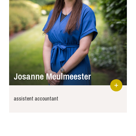
Josanne Meulmeester
assistent accountant
josanne@joosse-accountants.nl