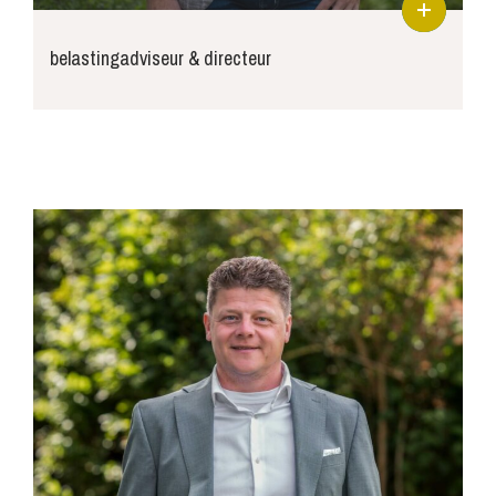
belastingadviseur & directeur
murre@joosse-accountants.nl