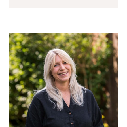
johane@joosse-accountants.nl