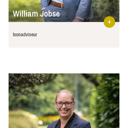
William Jobse
loonadviseur
william@joossepersoneelsdiensten.nl