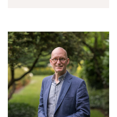
harm@joosse-accountants.nl