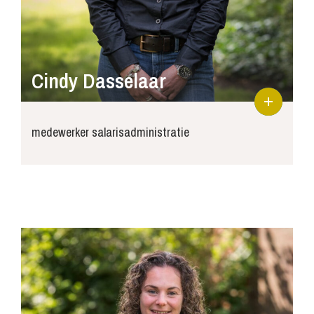
Cindy Dasselaar
medewerker salarisadministratie
cindy@joossepersoneelsdiensten.nl