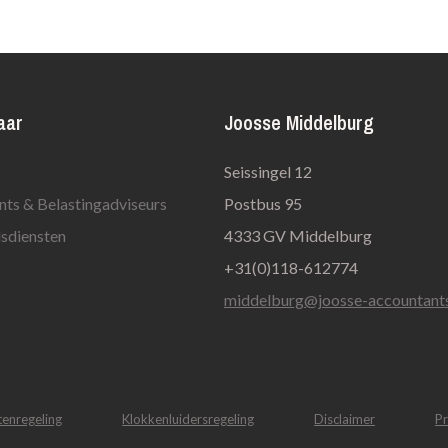
aar
Joosse Middelburg
Seissingel 12
ts & Belastingadviseurs
Postbus 95
sdiensten
4333 GV Middelburg
+31(0)118-612774
middelburg@joosse-accountants
tenregeling
Klokkenluidersregeling
Disclaimer
Pr