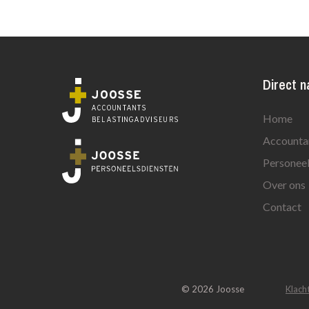
Direct n
Home
Accountan
Personeel
Over ons
Contact
© 2026 Joosse
Klach