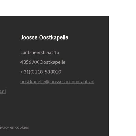
Joosse Oostkapelle
Lantsheerstraat 1a
4356 AX Oostkapelle
+31(0)118-583010
oostkapelle@joosse-accountants.nl
.nl
ivacy en cookies